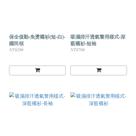
保全值勤-免燙襯衫(短-白)-
吸濕排汗透氣警用樣式-深
國民領
藍襯衫-短袖
NT$290
NT$700