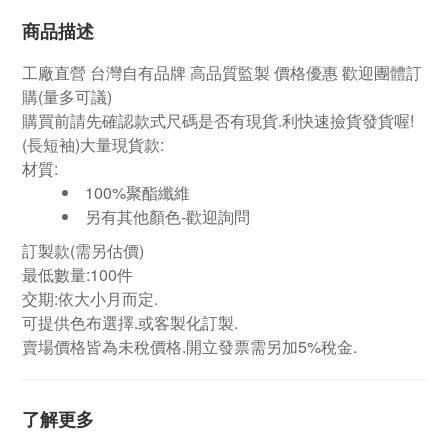
商品描述
工廠直營
台灣自有品牌
高品質監製 價格優惠 歡迎團體訂
購
(量多可議)
購買前請先確認款式尺碼是否有現貨.利快速撿貨發貨喔!
(長短袖)大量現貨款:
材質:
100%聚酯纖維
另有其他顏色-歡迎詢問
訂製款(需另估價)
最低數量:100件
交期:依大小月而定.
可提供色布選擇.或客製化訂製.
賣場價格皆為未稅價格.開立發票需另加5%稅金.
了解更多