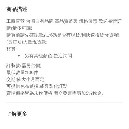
商品描述
工廠直營
台灣自有品牌
高品質監製 價格優惠 歡迎團體訂
購
(量多可議)
購買前請先確認款式尺碼是否有現貨.利快速撿貨發貨喔!
(長短袖)大量現貨款:
材質:
另有其他顏色-歡迎詢問
訂製款(需另估價)
最低數量:100件
交期:依大小月而定.
可提供色布選擇.或客製化訂製.
賣場價格皆為未稅價格.開立發票需另加5%稅金.
了解更多