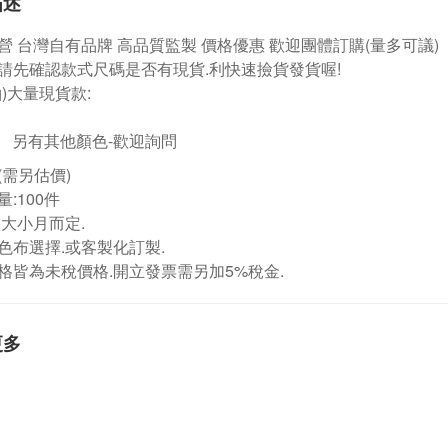
描述
營
台灣自有品牌
高品質監製 價格優惠 歡迎團體訂購
(量多可議)
請先確認款式尺碼是否有現貨.利快速撿貨發貨喔!
袖)大量現貨款:
另有其他顏色-歡迎詢問
(需另估價)
:100件
依大小月而定.
色布選擇.或客製化訂製.
格皆為未稅價格.開立發票需另加5%稅金.
更多