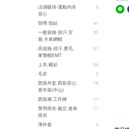
涼感吸排-運動內衣
5
背心
領帶.領結
41
一般規格-排汗.宮
33
廟.卡車網帽
高規格-排汗.磨毛.
31
軍警帽EMT
上衣.襯衫
54
毛衣
3
西裝外套.西裝背心.
18
青年裝(中山)
西裝褲.工作褲
11
警用雨衣.義交.連身
11
雨衣
薄外套
3