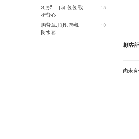
S腰帶.口哨.包包.戰
15
術背心
胸背章.扣具.旗幟.
10
防水套
顧客
尚未有