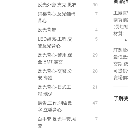
商品
反光外套.夾克.風衣
30
工廠直
鋪棉背心.反光鋪棉
7
購買前
背心
(長短
反光背帶
4
材質:
LED超亮-工程.交
5
警反光背心
訂製款
反光背心-警用.保
29
最低數量
全.EMT.義交
交期:
可提供
反光背心-交警.公
28
賣場價
安.導護
反光背心-日式工
21
程.環保
了解
廣告.工作.測驗數
47
字.立委背心
白手套.反光手套.袖
7
套