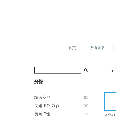
首頁
所有商品
全
分類
精選商品
462
長短-POLO衫
39
長短-T恤
12
分享到