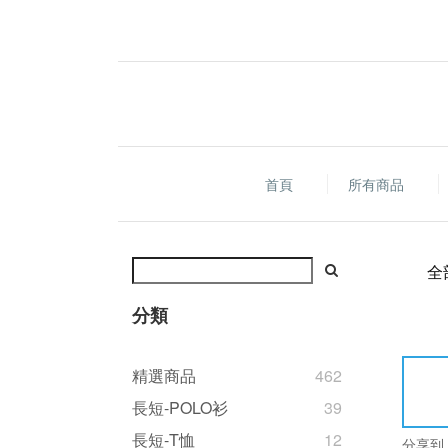
首頁
所有商品
全
分類
精選商品
462
長短-POLO衫
39
長短-T恤
12
分享到