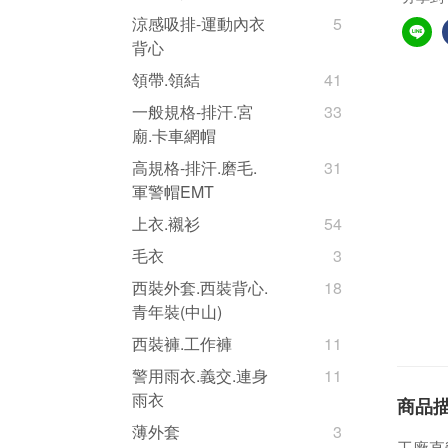
涼感吸排-運動內衣
5
背心
領帶.領結
41
一般規格-排汗.宮
33
廟.卡車網帽
高規格-排汗.磨毛.
31
軍警帽EMT
上衣.襯衫
54
毛衣
3
西裝外套.西裝背心.
18
青年裝(中山)
西裝褲.工作褲
11
警用雨衣.義交.連身
11
雨衣
商品
薄外套
3
工廠直