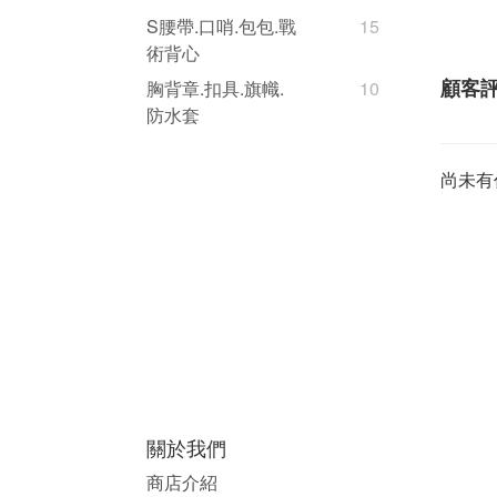
S腰帶.口哨.包包.戰
15
術背心
顧客
胸背章.扣具.旗幟.
10
防水套
尚未有
關於我們
商店介紹