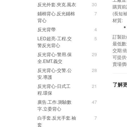
反光外套.夾克.風衣
30
購買前
(長短
鋪棉背心.反光鋪棉
7
材質:
背心
反光背帶
4
訂製款
LED超亮-工程.交
5
最低數量
警反光背心
交期:
反光背心-警用.保
29
可提供
全.EMT.義交
賣場價
反光背心-交警.公
28
安.導護
了解
反光背心-日式工
21
程.環保
廣告.工作.測驗數
47
字.立委背心
白手套.反光手套.袖
7
套