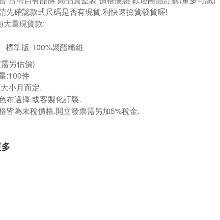
請先確認款式尺碼是否有現貨.利快速撿貨發貨喔!
袖)大量現貨款:
標準版-100%聚酯纖維
(需另估價)
:100件
依大小月而定.
色布選擇.或客製化訂製.
格皆為未稅價格.開立發票需另加5%稅金.
更多