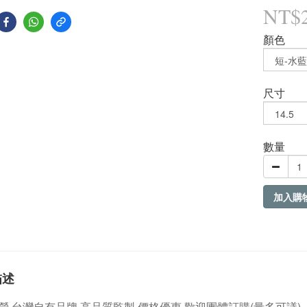
NT$
顏色
尺寸
數量
加入購
描述
營
台灣自有品牌
高品質監製 價格優惠 歡迎團體訂購
(量多可議)