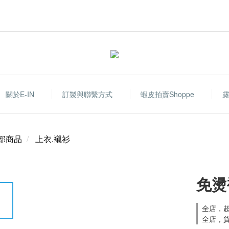
關於E-IN
訂製與聯繫方式
蝦皮拍賣shoppe
部商品
上衣.襯衫
免燙
全店，超
全店，貨