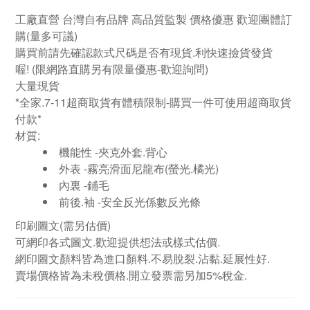
工廠直營
台灣自有品牌
高品質監製 價格優惠 歡迎團體訂
購
(量多可議)
購買前請先確認款式尺碼是否有現貨.利快速撿貨發貨
喔!
(限網路直購另有限量優惠-歡迎詢問)
大量現貨
*全家.7-11超商取貨有體積限制-購買一件可使用超商取貨
付款*
材質:
機能性 -夾克外套.背心
外表 -霧亮滑面尼龍布
(螢光.橘光)
內裏 -鋪毛
前後.袖 -安全反光係數反光條
印刷圖文
(需另估價)
可網印各式圖文.歡迎提供想法或樣式估價.
網印圖文顏料皆為進口顏料.不易脫裂.沾黏.延展性好.
賣場價格皆為未稅價格.開立發票需另加5%稅金.