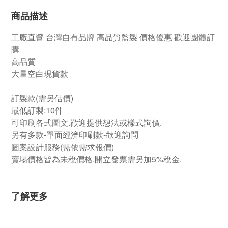
商品描述
工廠直營
台灣自有品牌
高品質監製 價格優惠 歡迎團體訂
購
高品質
大量空白現貨款
訂製款(需另估價)
最低訂製:10件
可印刷各式圖文.歡迎提供想法或樣式詢價.
另有多款-單面經濟印刷款-歡迎詢問
圖案設計服務(需依需求報價)
賣場價格皆為未稅價格.開立發票需另加5%稅金.
了解更多