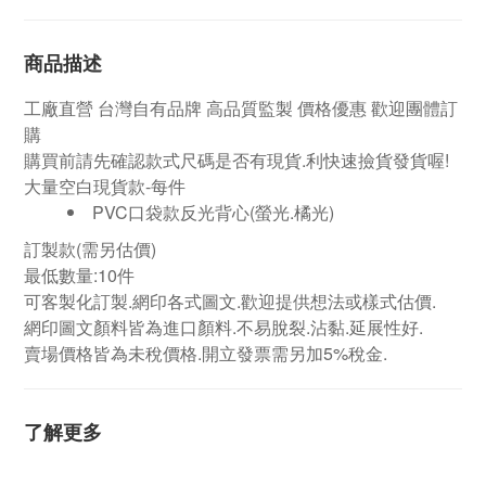
商品描述
工廠直營
台灣自有品牌
高品質監製 價格優惠 歡迎團體訂
購
購買前請先確認款式尺碼是否有現貨.利快速撿貨發貨喔!
大量空白現貨款-每件
PVC口袋款反光背心(螢光.橘光)
訂製款
(需另估價)
最低數量:10件
可客製化訂製.網印各式圖文.歡迎提供想法或樣式估價.
網印圖文顏料皆為進口顏料.不易脫裂.沾黏.延展性好.
賣場價格皆為未稅價格.開立發票需另加5%稅金.
了解更多