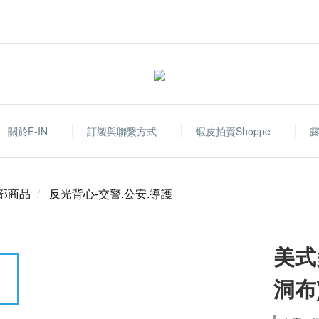
關於E-IN
訂製與聯繫方式
蝦皮拍賣shoppe
部商品
反光背心-交警.公安.導護
美式
洞布