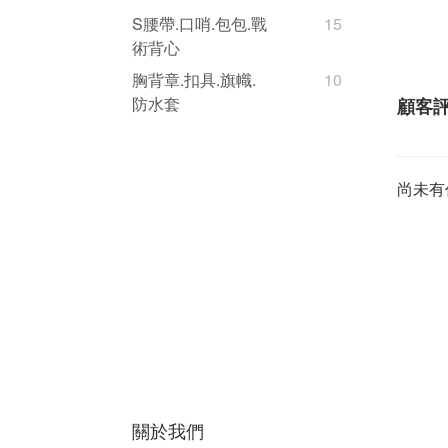
S腰帶.口哨.包包.戰
15
術背心
胸背章.扣具.旗幟.
10
防水套
顧客
尚未有
關於我們