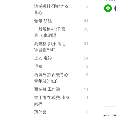
涼感吸排-運動內衣
5
背心
領帶.領結
41
一般規格-排汗.宮
33
廟.卡車網帽
高規格-排汗.磨毛.
31
軍警帽EMT
上衣.襯衫
54
毛衣
3
西裝外套.西裝背心.
18
青年裝(中山)
西裝褲.工作褲
11
警用雨衣.義交.連身
11
雨衣
薄外套
3