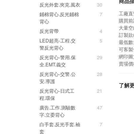
商品
反光外套.夾克.風衣
30
工廠直
鋪棉背心.反光鋪棉
7
購買前
背心
大量空
反光背帶
4
訂製款
LED超亮-工程.交
5
最低數量
警反光背心
可客製
網印圖
反光背心-警用.保
29
賣場價
全.EMT.義交
反光背心-交警.公
28
安.導護
了解
反光背心-日式工
21
程.環保
廣告.工作.測驗數
47
字.立委背心
白手套.反光手套.袖
7
套