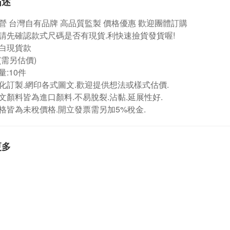
描述
營
台灣自有品牌
高品質監製 價格優惠 歡迎團體訂購
請先確認款式尺碼是否有現貨.利快速撿貨發貨喔!
白現貨款
(需另估價)
:10件
化訂製.網印各式圖文.歡迎提供想法或樣式估價.
文顏料皆為進口顏料.不易脫裂.沾黏.延展性好.
格皆為未稅價格.開立發票需另加5%稅金.
更多