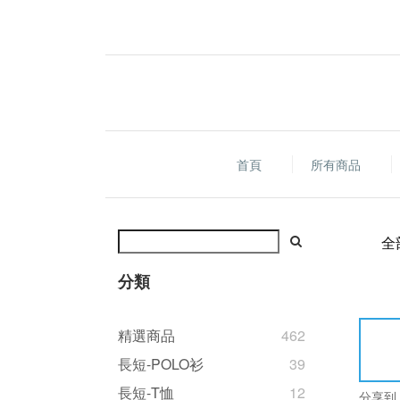
首頁
所有商品
全
分類
精選商品
462
長短-POLO衫
39
長短-T恤
12
分享到