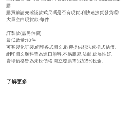
購
購買前請先確認款式尺碼是否有現貨.利快速撿貨發貨喔!
大量空白現貨款-每件
訂製款
(需另估價)
最低數量:10件
可客製化訂製.網印各式圖文.歡迎提供想法或樣式估價.
網印圖文顏料皆為進口顏料.不易脫裂.沾黏.延展性好.
賣場價格皆為未稅價格.開立發票需另加5%稅金.
了解更多