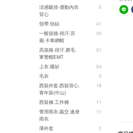
涼感吸排-運動內衣
5
背心
領帶.領結
41
一般規格-排汗.宮
33
廟.卡車網帽
高規格-排汗.磨毛.
31
軍警帽EMT
上衣.襯衫
54
毛衣
3
西裝外套.西裝背心.
18
青年裝(中山)
西裝褲.工作褲
11
警用雨衣.義交.連身
11
雨衣
薄外套
3