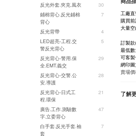
商品
反光外套.夾克.風衣
30
工廠直
鋪棉背心.反光鋪棉
7
購買前
背心
大量空
反光背帶
4
LED超亮-工程.交
5
訂製款
警反光背心
最低數量
可客製
反光背心-警用.保
29
網印圖
全.EMT.義交
賣場價
反光背心-交警.公
28
安.導護
反光背心-日式工
21
了解
程.環保
廣告.工作.測驗數
47
字.立委背心
白手套.反光手套.袖
7
套