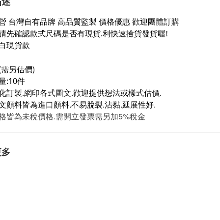
描述
營 台灣自有品牌 高品質監製 價格優惠 歡迎團體訂購
請先確認款式尺碼是否有現貨.利快速撿貨發貨喔!
白現貨款
(需另估價)
:10件
化訂製.網印各式圖文.歡迎提供想法或樣式估價.
文顏料皆為進口顏料.不易脫裂.沾黏.延展性好.
格皆為未稅價格.需開立發票需另加5%稅金
更多