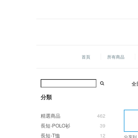
首頁
所有商品
全
分類
精選商品
462
長短-POLO衫
39
長短-T恤
12
分享到