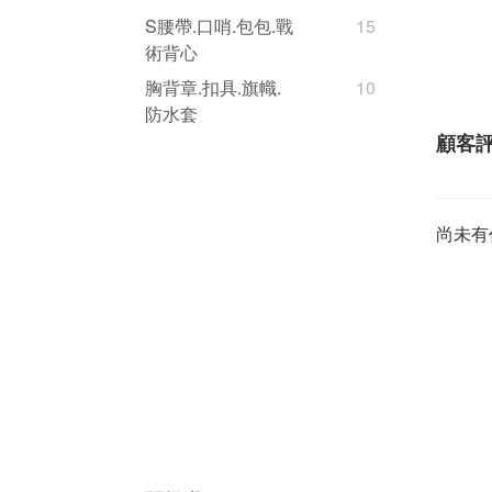
S腰帶.口哨.包包.戰
15
術背心
胸背章.扣具.旗幟.
10
防水套
顧客
尚未有