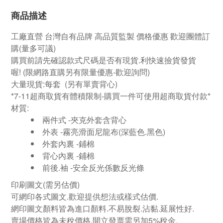
商品描述
工廠直營
台灣自有品牌
高品質監製 價格優惠 歡迎團體訂
購
(量多可議)
購買前請先確認款式尺碼是否有現貨.利快速撿貨發貨
喔!
(限網路直購另有限量優惠-歡迎詢問)
大量現貨:
每套 (
另有單賣背心)
*7-11超商取貨有體積限制-購買一件可使用超商取貨付款*
材質:
兩件式 -夾克外套含背心
外表 -霧亮滑面尼龍布
(深藍色.黑色)
外套內裏 -鋪棉
背心內裏 -鋪棉
前後.袖 -安全反光係數反光條
印刷圖文
(需另估價)
可網印各式圖文.歡迎提供想法或樣式估價.
網印圖文顏料皆為進口顏料.不易脫裂.沾黏.延展性好.
賣場價格皆為未稅價格.開立發票需另加5%稅金.