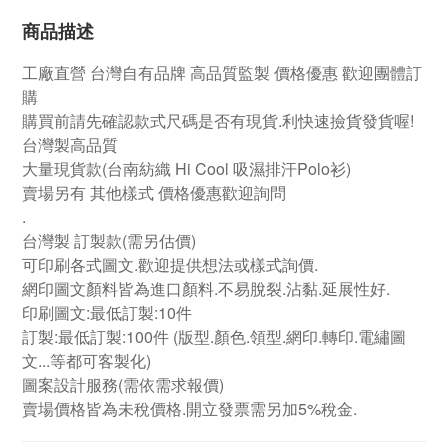
商品描述
工廠直營
台灣自有品牌
高品質監製 價格優惠 歡迎團體訂
購
購買前請先確認款式尺碼是否有現貨.利快速撿貨發貨喔!
台灣製高品質
大量現貨款(台南紡織 Hi Cool 吸濕排汗Polo衫)
賣場另有 其他樣式 價格優惠歡迎詢問
.
台灣製 訂製款
(需另估價)
可印刷各式圖文.歡迎提供想法或樣式詢價.
網印圖文顏料皆為進口顏料.不易脫裂.沾黏.延展性好.
印刷圖文:最低訂製:10件
訂製:最低訂製:100件
(版型.顏色.領型.網印.轉印.電繡圖
文...等都可客製化)
圖案設計服務(需依需求報價)
賣場價格皆為未稅價格.開立發票需另加5%稅金.