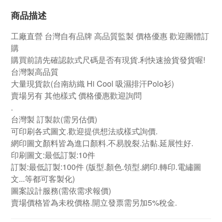
商品描述
工廠直營
台灣自有品牌
高品質監製 價格優惠 歡迎團體訂
購
購買前請先確認款式尺碼是否有現貨.利快速撿貨發貨喔!
台灣製高品質
大量現貨款(台南紡織 Hi Cool 吸濕排汗Polo衫)
賣場另有 其他樣式 價格優惠歡迎詢問
.
台灣製 訂製款
(需另估價)
可印刷各式圖文.歡迎提供想法或樣式詢價.
網印圖文顏料皆為進口顏料.不易脫裂.沾黏.延展性好.
印刷圖文:最低訂製:10件
訂製:最低訂製:100件
(版型.顏色.領型.網印.轉印.電繡圖
文...等都可客製化)
圖案設計服務(需依需求報價)
賣場價格皆為未稅價格.開立發票需另加5%稅金.