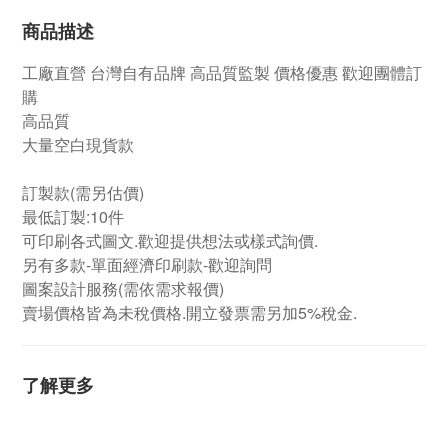
商品描述
工廠直營
台灣自有品牌
高品質監製 價格優惠 歡迎團體訂
購
高品質
大量空白現貨款
訂製款(需另估價)
最低訂製:10件
可印刷各式圖文.歡迎提供想法或樣式詢價.
另有多款-單面經濟印刷款-歡迎詢問
圖案設計服務(需依需求報價)
賣場價格皆為未稅價格.開立發票需另加5%稅金.
了解更多