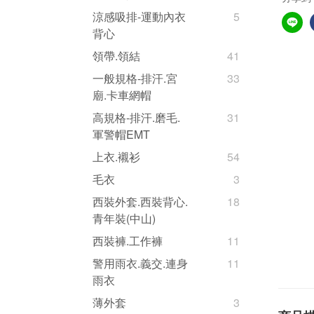
涼感吸排-運動內衣
5
背心
領帶.領結
41
一般規格-排汗.宮
33
廟.卡車網帽
高規格-排汗.磨毛.
31
軍警帽EMT
上衣.襯衫
54
毛衣
3
西裝外套.西裝背心.
18
青年裝(中山)
西裝褲.工作褲
11
警用雨衣.義交.連身
11
雨衣
薄外套
3