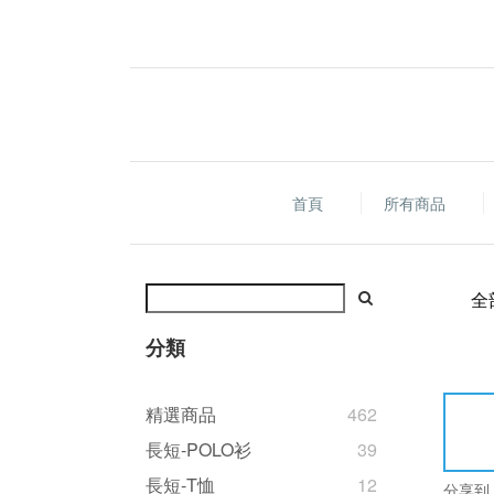
首頁
所有商品
全
分類
精選商品
462
長短-POLO衫
39
長短-T恤
12
分享到