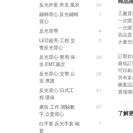
商品
反光外套.夾克.風衣
30
工廠直
鋪棉背心.反光鋪棉
7
一次購買
背心
一次購買
反光背帶
4
高品質
LED超亮-工程.交
5
大量空
警反光背心
訂製款
反光背心-警用.保
29
最低訂製
全.EMT.義交
可印刷
反光背心-交警.公
28
另有多
安.導護
圖案設
反光背心-日式工
21
賣場價
程.環保
廣告.工作.測驗數
47
了解
字.立委背心
白手套.反光手套.袖
7
套