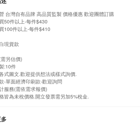
描述
營
台灣自有品牌
高品質監製 價格優惠 歡迎團體訂購
50件以上-每件$430
100件以上-每件$410
白現貨款
(需另估價)
:10件
各式圖文.歡迎提供想法或樣式詢價.
款-單面經濟印刷款-歡迎詢問
計服務(需依需求報價)
格皆為未稅價格.開立發票需另加5%稅金.
更多