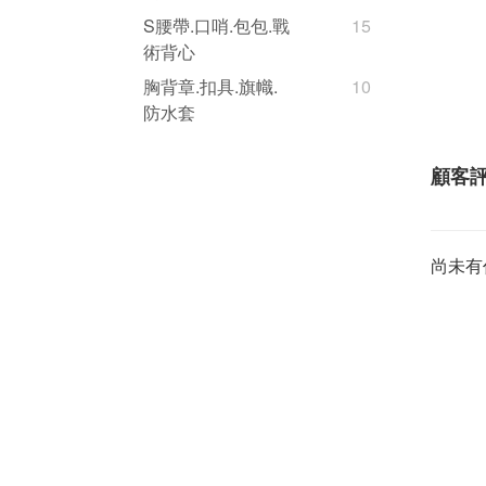
S腰帶.口哨.包包.戰
15
術背心
胸背章.扣具.旗幟.
10
防水套
顧客
尚未有