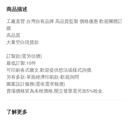
商品描述
工廠直營
台灣自有品牌
高品質監製 價格優惠 歡迎團體訂
購
高品質
大量空白現貨款
訂製款(需另估價)
最低訂製:10件
可印刷各式圖文.歡迎提供想法或樣式詢價.
另有多款-單面經濟印刷款-歡迎詢問
圖案設計服務(需依需求報價)
賣場價格皆為未稅價格.開立發票需另加5%稅金.
了解更多