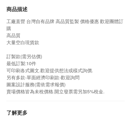
商品描述
工廠直營
台灣自有品牌
高品質監製 價格優惠 歡迎團體訂
購
高品質
大量空白現貨款
訂製款(需另估價)
最低訂製:10件
可印刷各式圖文.歡迎提供想法或樣式詢價.
另有多款-單面經濟印刷款-歡迎詢問
圖案設計服務(需依需求報價)
賣場價格皆為未稅價格.開立發票需另加5%稅金.
了解更多