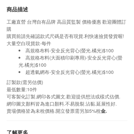
商品描述
工廠直營
台灣自有品牌
高品質監製 價格優惠 歡迎團體訂
購
購買前請先確認款式尺碼是否有現貨.利快速撿貨發貨喔!
大量空白現貨款-每件
高規格布料-安全反光背心(螢光.橘光)$100
高規格布料(大面積印刷專用)-安全反光背心(螢
光.橘光)$100
超透氣網布-安全反光背心(螢光.橘光)$100
訂製款
(需另估價)
最低數量:10件
可客製化訂製.網印各式圖文.歡迎提供想法或樣式估價.
網印圖文顏料皆為進口顏料.不易脫裂.沾黏.延展性好.
賣場價格皆為未稅價格.開立發票需另加5%稅
金.
了解更多