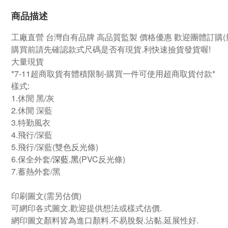
商品描述
工廠直營
台灣自有品牌
高品質監製 價格優惠 歡迎團體訂購
購買前請先確認款式尺碼是否有現貨.利快速撿貨發貨喔!
大量現貨
*7-11超商取貨有體積限制-購買一件可使用超商取貨付款*
樣式:
1.休閒
黑/灰
2.休閒 深藍
3.特勤風衣
4.飛行/
深藍
5.飛行/
深藍
(雙色反光條)
6.保全外套
/
深藍.黑
(PVC反光條)
7.蓄熱外套/
黑
印刷圖文
(需另估價)
可網印各式圖文.歡迎提供想法或樣式估價.
網印圖文顏料皆為進口顏料.不易脫裂.沾黏.延展性好.