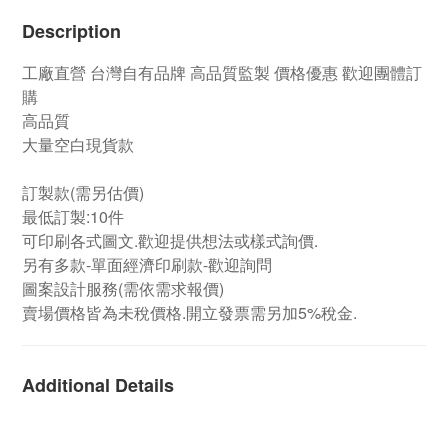
Description
工廠直營
台灣自有品牌
高品質監製 價格優惠 歡迎團體訂
購
高品質
大量空白現貨款
訂製款(需另估價)
最低訂製:10件
可印刷各式圖文.歡迎提供想法或樣式詢價.
另有多款-單面經濟印刷款-歡迎詢問
圖案設計服務(需依需求報價)
賣場價格皆為未稅價格.開立發票需另加5%稅金.
Additional Details