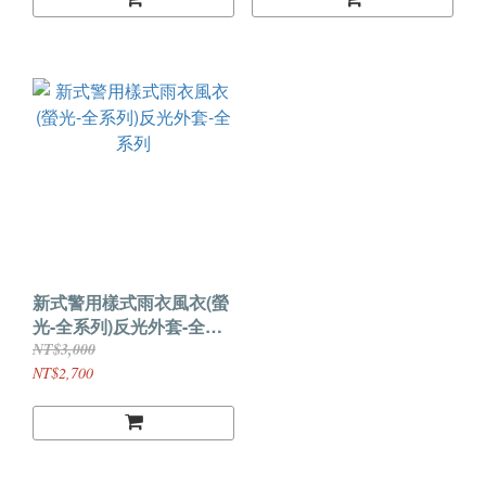
新式警用樣式雨衣風衣(螢
光-全系列)反光外套-全系
列
NT$3,000
NT$2,700