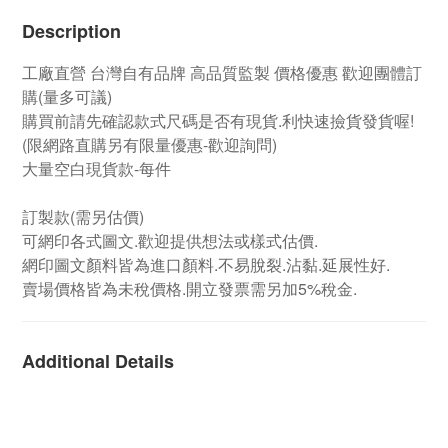
Description
工廠直營
台灣自有品牌
高品質監製 價格優惠 歡迎團體訂
購
(量多可議)
購買前請先確認款式尺碼是否有現貨.利快速撿貨發貨喔!
(限網路直購另有限量優惠-歡迎詢問)
大量空白現貨款-每件
訂製款
(需另估價)
可網印各式圖文.歡迎提供想法或樣式估價.
網印圖文顏料皆為進口顏料.不易脫裂.沾黏.延展性好.
賣場價格皆為未稅價格.開立發票需另加5%稅金.
Additional Details