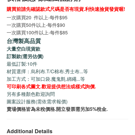
購買前請先確認款式尺碼是否有現貨.利快速撿貨發貨喔!
一次購買20 件以上-每件$95
一次購買50件以上-每件$90
一次購買100件以上-每件$85
台灣製高品質
大量空白現貨款
訂製款(需另估價)
最低訂製:10件
材質選擇：烏利布.T/C棉布.秀士布...等
加工方式：可加口袋.魔鬼氈.綁繩...等
可印刷各式圖文.歡迎提供想法或樣式詢價.
另有多種顏色歡迎詢問
圖案設計服務(需依需求報價)
賣場價格皆為未稅價格.開立發票需另加5%稅金.
Additional Details