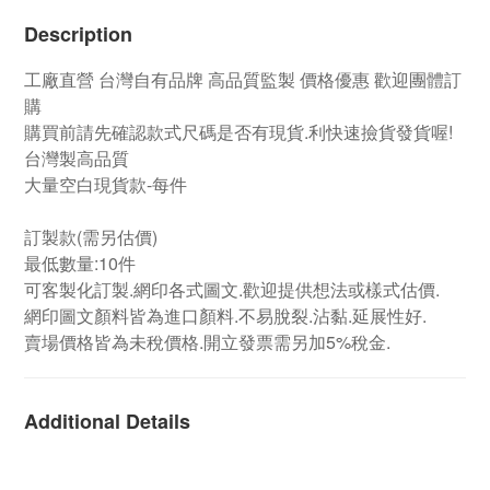
Description
工廠直營
台灣自有品牌
高品質監製 價格優惠 歡迎團體訂
購
購買前請先確認款式尺碼是否有現貨.利快速撿貨發貨喔!
台灣製高品質
大量空白現貨款-每件
訂製款
(需另估價)
最低數量:10件
可客製化訂製.網印各式圖文.歡迎提供想法或樣式估價.
網印圖文顏料皆為進口顏料.不易脫裂.沾黏.延展性好.
賣場價格皆為未稅價格.開立發票需另加5%稅金.
Additional Details