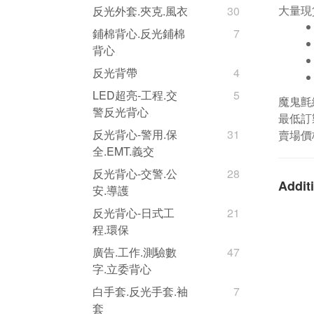
大量現
反光外套.夾克.風衣
30
鋪棉背心.反光鋪棉
7
背心
反光背帶
4
LED超亮-工程.交
5
魔鬼氈
警反光背心
最低訂
反光背心-警用.保
31
賣場價
全.EMT.義交
反光背心-交警.公
28
Additi
安.導護
反光背心-日式工
21
程.環保
廣告.工作.測驗數
47
字.立委背心
白手套.反光手套.袖
7
套