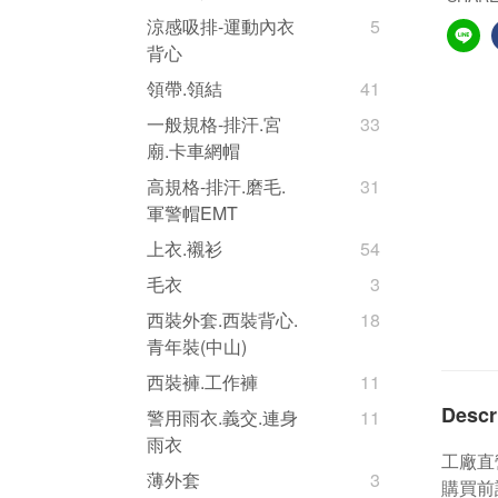
涼感吸排-運動內衣
5
背心
領帶.領結
41
一般規格-排汗.宮
33
廟.卡車網帽
高規格-排汗.磨毛.
31
軍警帽EMT
上衣.襯衫
54
毛衣
3
西裝外套.西裝背心.
18
青年裝(中山)
西裝褲.工作褲
11
Descr
警用雨衣.義交.連身
11
雨衣
工廠直
薄外套
3
購買前