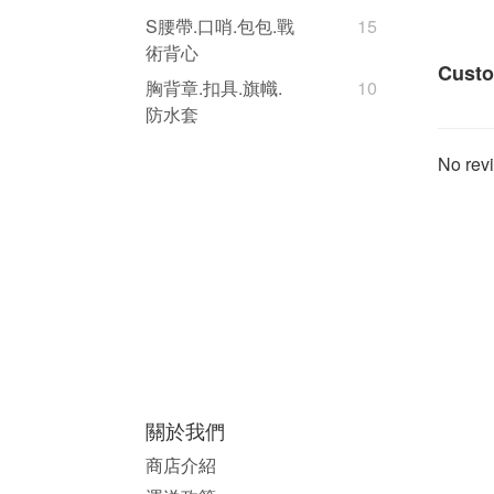
S腰帶.口哨.包包.戰
15
術背心
Custo
胸背章.扣具.旗幟.
10
防水套
No revi
關於我們
商店介紹