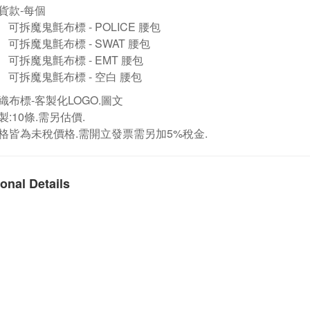
貨款-每個
可拆魔鬼氈布標 - POLICE 腰包
可拆魔鬼氈布標 - SWAT 腰包
可拆魔鬼氈布標 - EMT 腰包
可拆魔鬼氈布標 - 空白 腰包
織布標-客製化LOGO.圖文
製:10條.需另估價
.
格皆為未稅價格.需開立發票需另加5%稅金.
onal Details