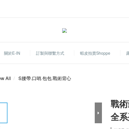
關於E-IN
訂製與聯繫方式
蝦皮拍賣shoppe
ew All
S腰帶.口哨.包包.戰術背心
戰術
全系
E