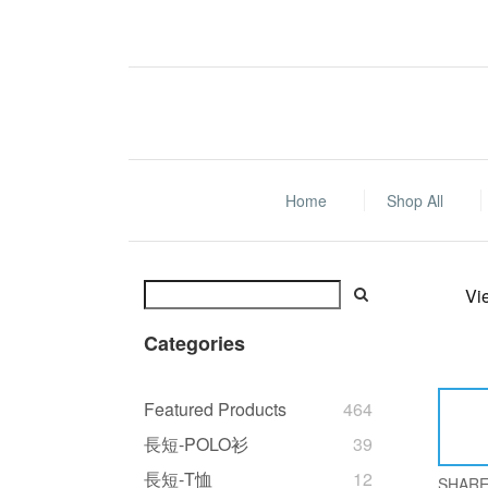
Home
Shop All
Vi
Categories
Featured Products
464
長短-POLO衫
39
長短-T恤
12
SHAR