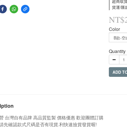
超商取貨付
貨運/匯款
NT$
Color
Quantity
ADD T
iption
營
台灣自有品牌
高品質監製 價格優惠 歡迎團體訂購
請先確認款式尺碼是否有現貨.利快速撿貨發貨喔!