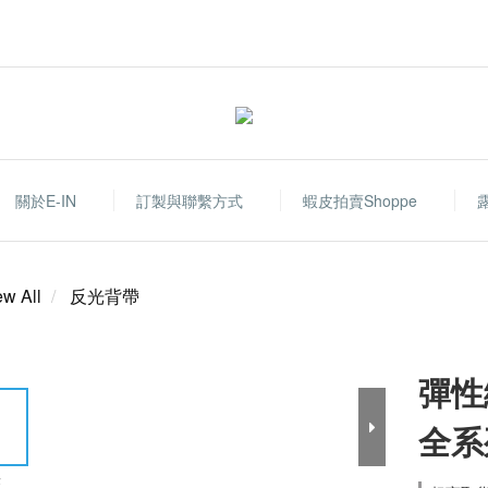
關於E-IN
訂製與聯繫方式
蝦皮拍賣shoppe
ew All
反光背帶
彈性
全系
E