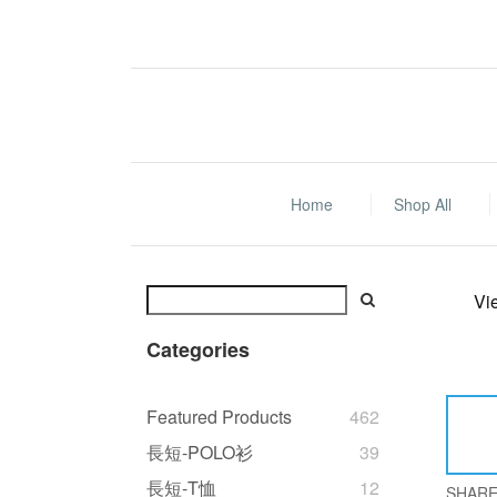
Home
Shop All
Vi
Categories
Featured Products
462
長短-POLO衫
39
長短-T恤
12
SHAR