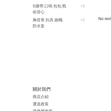
S腰帶.口哨.包包.戰
15
術背心
No revi
胸背章.扣具.旗幟.
10
防水套
關於我們
商店介紹
運送政策
退換貨政策