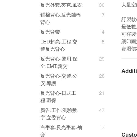
大量空
反光外套.夾克.風衣
30
鋪棉背心.反光鋪棉
7
訂製款
背心
最低數量
反光背帶
4
可客製
網印圖
LED超亮-工程.交
5
賣場價
警反光背心
反光背心-警用.保
29
全.EMT.義交
Additi
反光背心-交警.公
28
安.導護
反光背心-日式工
21
程.環保
廣告.工作.測驗數
47
字.立委背心
白手套.反光手套.袖
7
Custo
套