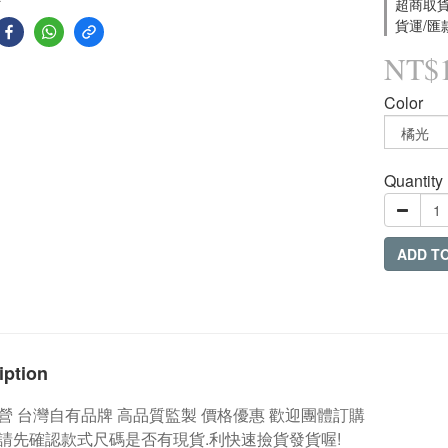
超商取貨付
貨運/匯款
NT$
Color
Quantity
ADD T
iption
營
台灣自有品牌
高品質監製 價格優惠 歡迎團體訂購
請先確認款式尺碼是否有現貨.利快速撿貨發貨喔!