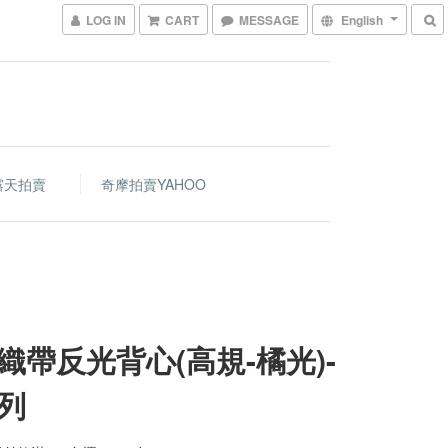
LOG IN
CART
MESSAGE
English
露天拍賣
奇摩拍賣YAHOO
織帶反光背心(高規-橘光)-
列