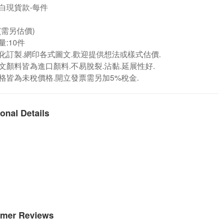
白現貨款-每件
(需另估價)
:10件
化訂製.網印各式圖文.歡迎提供想法或樣式估價.
文顏料皆為進口顏料.不易脫裂.沾黏.延展性好.
格皆為未稅價格.開立發票需另加5%稅金.
onal Details
mer Reviews