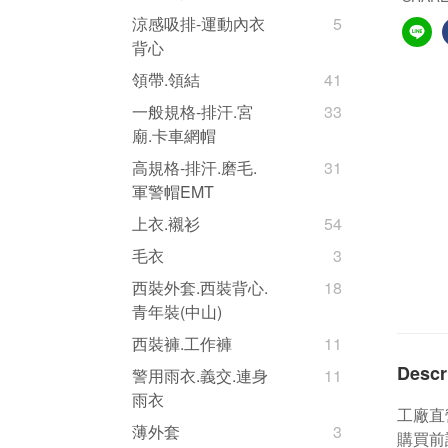
涼感吸排-運動內衣
5
背心
領帶.領結
41
一般規格-排汗.宮
33
廟.卡車網帽
高規格-排汗.磨毛.
31
軍警帽EMT
上衣.襯衫
54
毛衣
3
西裝外套.西裝背心.
18
青年裝(中山)
西裝褲.工作褲
11
Descr
警用雨衣.義交.連身
11
雨衣
工廠直
薄外套
3
購買前