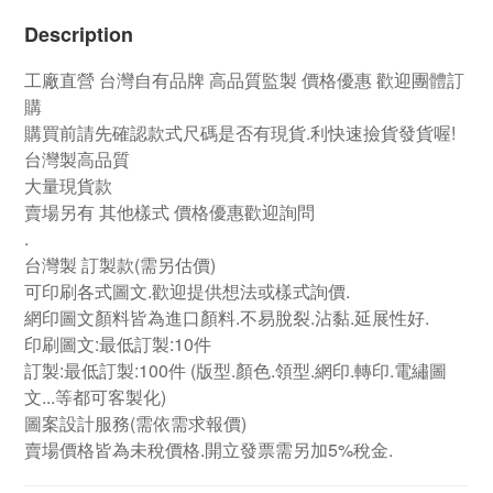
Description
工廠直營
台灣自有品牌
高品質監製 價格優惠 歡迎團體訂
購
購買前請先確認款式尺碼是否有現貨.利快速撿貨發貨喔!
台灣製高品質
大量現貨款
賣場另有 其他樣式 價格優惠歡迎詢問
.
台灣製 訂製款
(需另估價)
可印刷各式圖文.歡迎提供想法或樣式詢價.
網印圖文顏料皆為進口顏料.不易脫裂.沾黏.延展性好.
印刷圖文:最低訂製:10件
訂製:最低訂製:100件
(版型.顏色.領型.網印.轉印.電繡圖
文...等都可客製化)
圖案設計服務(需依需求報價)
賣場價格皆為未稅價格.開立發票需另加5%稅金.