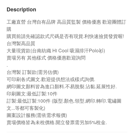
Description
工廠直營
台灣自有品牌
高品質監製 價格優惠 歡迎團體訂
購
購買前請先確認款式尺碼是否有現貨.利快速撿貨發貨喔!
台灣製高品質
大量現貨款(台南紡織 Hi Cool 吸濕排汗Polo衫)
賣場另有 其他樣式 價格優惠歡迎詢問
.
台灣製 訂製款
(需另估價)
可印刷各式圖文.歡迎提供想法或樣式詢價.
網印圖文顏料皆為進口顏料.不易脫裂.沾黏.延展性好.
印刷圖文:最低訂製:10件
訂製:最低訂製:100件
(版型.顏色.領型.網印.轉印.電繡圖
文...等都可客製化)
圖案設計服務(需依需求報價)
賣場價格皆為未稅價格.開立發票需另加5%稅金.