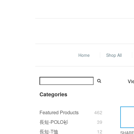
Home
Shop All
Vi
Categories
Featured Products
462
長短-POLO衫
39
長短-T恤
12
SHAR