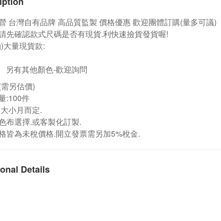
iption
營
台灣自有品牌
高品質監製 價格優惠 歡迎團體訂購
(量多可議)
請先確認款式尺碼是否有現貨.利快速撿貨發貨喔!
袖)大量現貨款:
另有其他顏色-歡迎詢問
(需另估價)
:100件
依大小月而定.
色布選擇.或客製化訂製.
格皆為未稅價格.開立發票需另加5%稅金.
onal Details