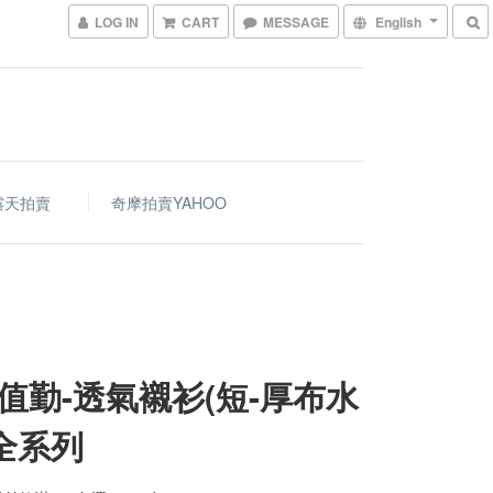
LOG IN
CART
MESSAGE
English
露天拍賣
奇摩拍賣YAHOO
值勤-透氣襯衫(短-厚布水
-全系列