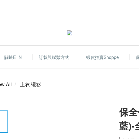
關於E-IN
訂製與聯繫方式
蝦皮拍賣shoppe
ew All
上衣.襯衫
保全
藍)
E