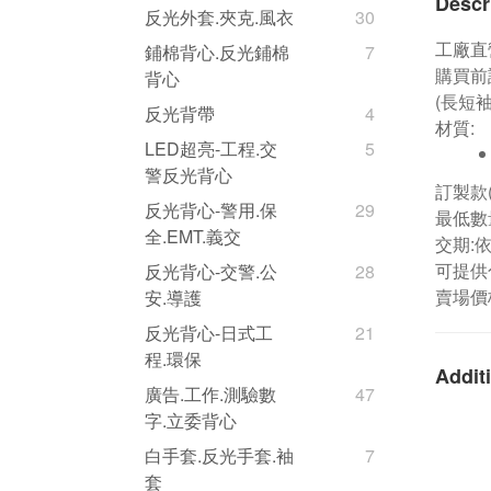
Descr
反光外套.夾克.風衣
30
工廠直
鋪棉背心.反光鋪棉
7
購買前
背心
(長短
反光背帶
4
材質:
LED超亮-工程.交
5
警反光背心
訂製款
反光背心-警用.保
29
最低數量
全.EMT.義交
交期:
可提供
反光背心-交警.公
28
賣場價
安.導護
反光背心-日式工
21
程.環保
Additi
廣告.工作.測驗數
47
字.立委背心
白手套.反光手套.袖
7
套