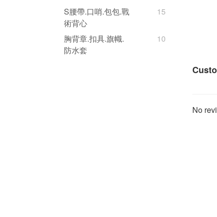
S腰帶.口哨.包包.戰
15
術背心
胸背章.扣具.旗幟.
10
防水套
Custo
No revi