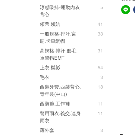
涼感吸排-運動內衣
5
背心
領帶.領結
41
一般規格-排汗.宮
33
廟.卡車網帽
高規格-排汗.磨毛.
31
軍警帽EMT
上衣.襯衫
54
毛衣
3
西裝外套.西裝背心.
18
青年裝(中山)
西裝褲.工作褲
11
警用雨衣.義交.連身
11
雨衣
薄外套
3