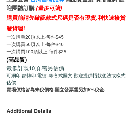
迎團體訂購
(量多可議)
購買前請先確認款式尺碼是否有現貨.利快速撿貨
發貨喔!
一次購買20頂以上-每件$45
一次購買50頂以上-每件$40
一次購買100頂以上-每件$35
(高品質)
最低訂製10頂.需另估價
.
可網印.熱轉印.電繡..等各式圖文.歡迎提供帽款想法或樣式
估價.
賣場價格皆為未稅價格.開立發票需另加5%稅金.
Additional Details