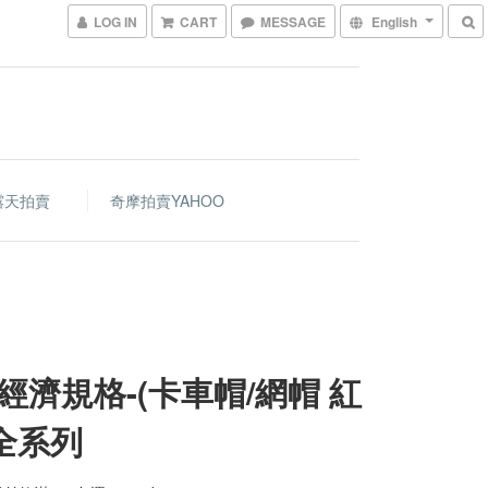
LOG IN
CART
MESSAGE
English
露天拍賣
奇摩拍賣YAHOO
經濟規格-(卡車帽/網帽 紅
-全系列