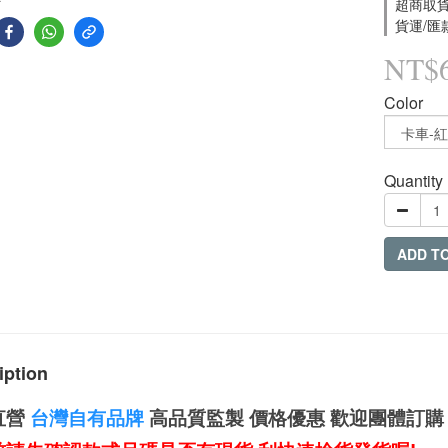
超商取貨付
貨運/匯款
NT$
Color
Quantity
ADD T
iption
直營
台灣自有品牌
高品質監製 價格優惠 歡迎團體訂購