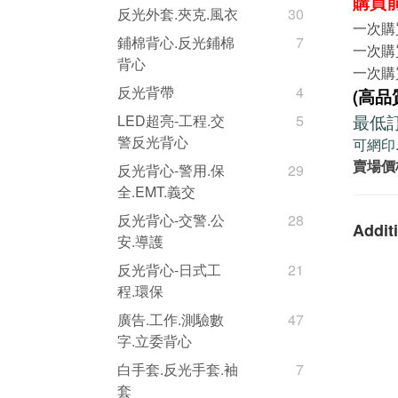
購買
反光外套.夾克.風衣
30
一次購
鋪棉背心.反光鋪棉
7
一次購
背心
一次購買
反光背帶
4
(高品
最低訂
LED超亮-工程.交
5
警反光背心
可網印
賣場價
反光背心-警用.保
29
全.EMT.義交
反光背心-交警.公
28
Additi
安.導護
反光背心-日式工
21
程.環保
廣告.工作.測驗數
47
字.立委背心
白手套.反光手套.袖
7
套