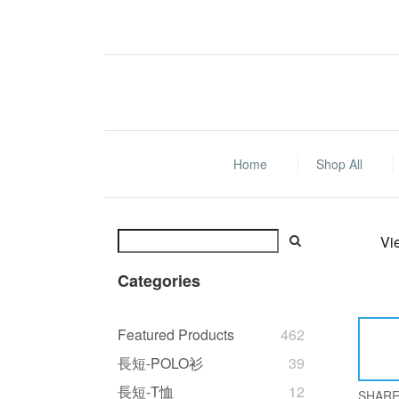
Home
Shop All
Vi
Categories
Featured Products
462
長短-POLO衫
39
長短-T恤
12
SHAR