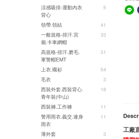
涼感吸排-運動內衣
5
背心
領帶.領結
41
一般規格-排汗.宮
33
廟.卡車網帽
高規格-排汗.磨毛.
31
軍警帽EMT
上衣.襯衫
54
毛衣
3
西裝外套.西裝背心.
18
青年裝(中山)
西裝褲.工作褲
11
Descr
警用雨衣.義交.連身
11
雨衣
工廠
薄外套
3