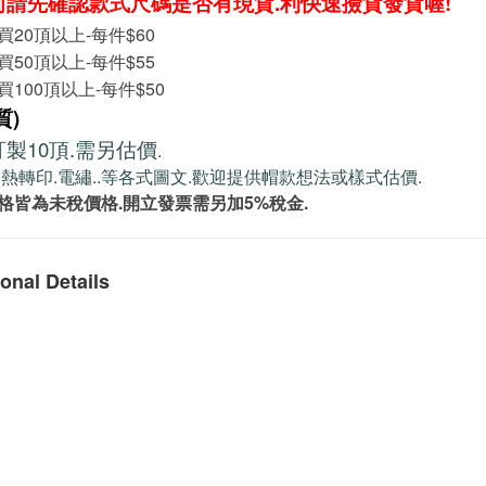
前請先確認款式尺碼是否有現貨.利快速撿貨發貨喔!
買20頂以上-每件$60
買50頂以上-每件$55
100頂以上-每件$50
質)
製10頂.需另估價
.
.熱轉印.電繡..等各式圖文.歡迎提供帽款想法或樣式估價.
格皆為未稅價格.開立發票需另加5%稅金.
onal Details