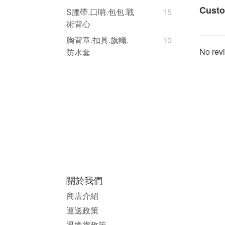
Custo
S腰帶.口哨.包包.戰
15
術背心
胸背章.扣具.旗幟.
10
No revi
防水套
關於我們
商店介紹
運送政策
退換貨政策