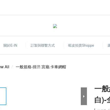
關於E-IN
訂製與聯繫方式
蝦皮拍賣shoppe
ew All
一般規格-排汗.宮廟.卡車網帽
一般
白)
E